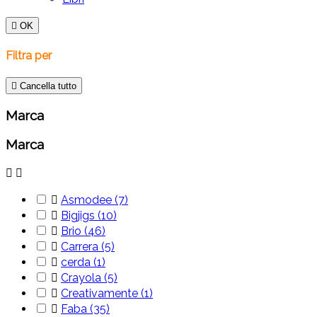

OK
Filtra per

Cancella tutto
Marca
Marca



Asmodee
(7)

Bigjigs
(10)

Brio
(46)

Carrera
(5)

cerda
(1)

Crayola
(5)

Creativamente
(1)

Faba
(35)