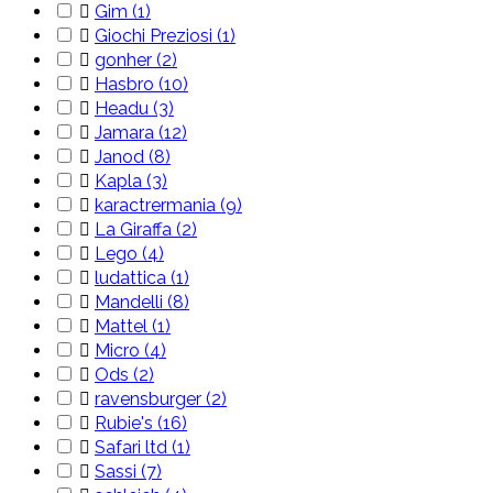

Gim
(1)

Giochi Preziosi
(1)

gonher
(2)

Hasbro
(10)

Headu
(3)

Jamara
(12)

Janod
(8)

Kapla
(3)

karactrermania
(9)

La Giraffa
(2)

Lego
(4)

ludattica
(1)

Mandelli
(8)

Mattel
(1)

Micro
(4)

Ods
(2)

ravensburger
(2)

Rubie's
(16)

Safari ltd
(1)

Sassi
(7)