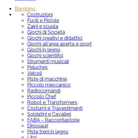
Bambino
Costruzioni
Fucili e Pistole
Zaini e scuola
Giochi di Società
Giochi creativi e didattici
Giochi all'area aperta e sport
Giochi in legno
Giochi scientifici
Strumenti musicali
Peluches
Veicoli
Piste di macchine
Piccolo meccanico
Radiocomandi
Piccolo Chef
Robot e Transformers
Costumi e Travestimenti
Soldatini e Cavalieri
FABA - Raccontastorie
Dinosauri
Piste treni in legno
Libri