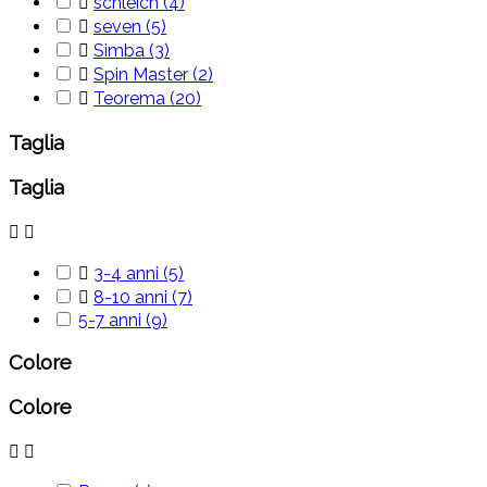

schleich
(4)

seven
(5)

Simba
(3)

Spin Master
(2)

Teorema
(20)
Taglia
Taglia



3-4 anni
(5)

8-10 anni
(7)
5-7 anni
(9)
Colore
Colore

