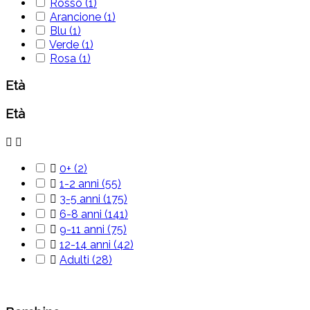
Rosso
(1)
Arancione
(1)
Blu
(1)
Verde
(1)
Rosa
(1)
Età
Età



0+
(2)

1-2 anni
(55)

3-5 anni
(175)

6-8 anni
(141)

9-11 anni
(75)

12-14 anni
(42)

Adulti
(28)