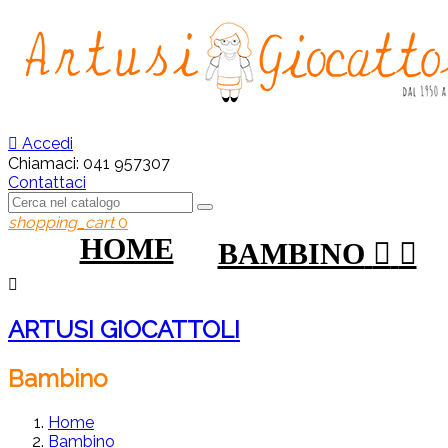

Accedi
Chiamaci:
041 957307
Contattaci
shopping_cart
0
HOME
BAMBINO



ARTUSI GIOCATTOLI
Bambino
Home
Bambino