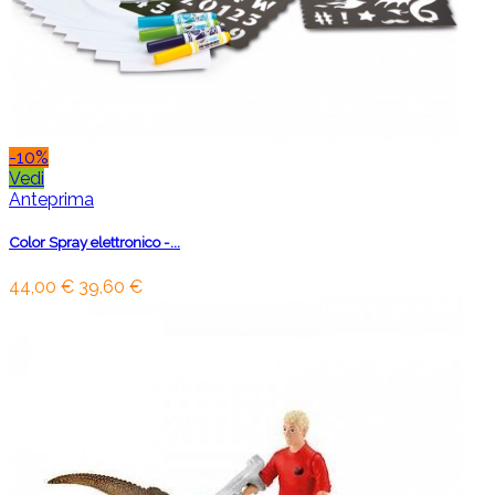
-10%
Vedi
Anteprima
Color Spray elettronico -...
44,00 €
39,60 €