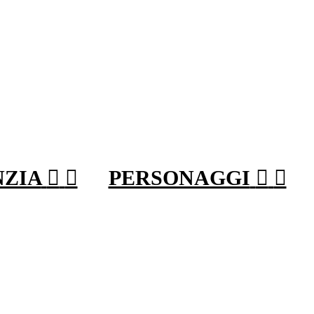
NZIA


PERSONAGGI

