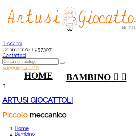

Accedi
Chiamaci:
041 957307
Contattaci
shopping_cart
0
HOME
BAMBINO



ARTUSI GIOCATTOLI
Piccolo
meccanico
Home
Bambino