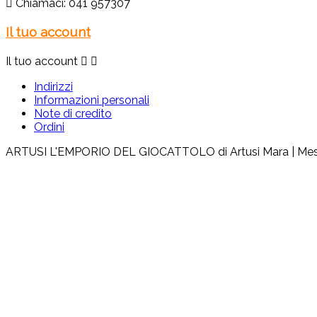

Chiamaci:
041 957307
Il tuo account
Il tuo account


Indirizzi
Informazioni personali
Note di credito
Ordini
ARTUSI L'EMPORIO DEL GIOCATTOLO di Artusi Mara | Mestre