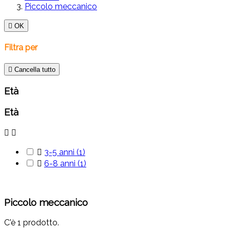
Piccolo meccanico

OK
Filtra per

Cancella tutto
Età
Età



3-5 anni
(1)

6-8 anni
(1)
Piccolo meccanico
C'è 1 prodotto.