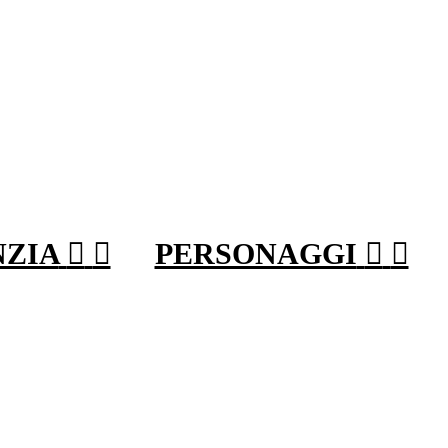
NZIA


PERSONAGGI

