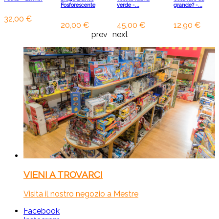
Fosforescente
verde -...
grande? -...
32,00 €
20,00 €
45,00 €
12,90 €
prev
next
VIENI A TROVARCI
Visita il nostro negozio a Mestre
Facebook