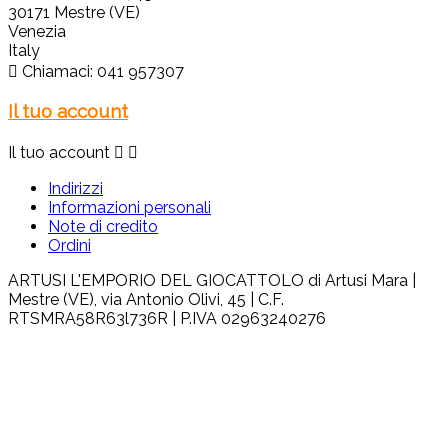
30171 Mestre (VE)
Venezia
Italy

Chiamaci:
041 957307
Il tuo account
Il tuo account


Indirizzi
Informazioni personali
Note di credito
Ordini
ARTUSI L'EMPORIO DEL GIOCATTOLO di Artusi Mara |
Mestre (VE), via Antonio Olivi, 45 | C.F.
RTSMRA58R63l736R | P.IVA 02963240276