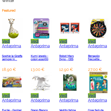
Winter
Featured
Vedi
Vedi
Vedi
Vedi
Anteprima
Anteprima
Anteprima
Anteprima
Sophie la Giraffa
Kumi jewels -
Robot Mars
Bersaglio
sempre in...
colori assortiti
Dyno - ODS
freccette...
18,90 €
13,00 €
12,90 €
27,00 €
Vedi
Vedi
Vedi
Vedi
Anteprima
Anteprima
Anteprima
Anteprima
Fucile - Gonher
Drago Bianco
Vestito fatina
Cosa farò da