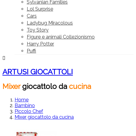
Sylvanian Families
Lol Surprise
Cars
Ladybug Miracolous
Toy Story
Figure e animali Collezionismo
Harry Potter
Puffi

ARTUSI GIOCATTOLI
Mixer
giocattolo
da
cucina
Home
Bambino
Piccolo Chef
Mixer giocattolo da cucina