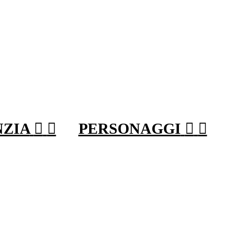
NZIA


PERSONAGGI

