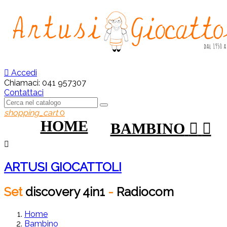

Accedi
Chiamaci:
041 957307
Contattaci
shopping_cart
0
HOME
BAMBINO



ARTUSI GIOCATTOLI
Set
discovery
4in1
-
Radiocom
Home
Bambino