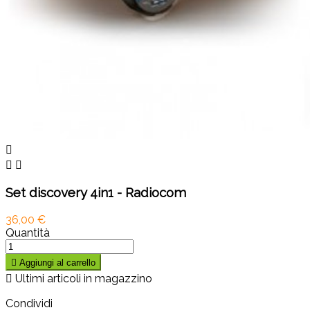



Set discovery 4in1 - Radiocom
36,00 €
Quantità

Aggiungi al carrello

Ultimi articoli in magazzino
Condividi