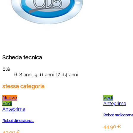
Scheda tecnica
Età
6-8 anni, 9-11 anni, 12-14 anni
stessa categoria
Nuovo
Vedi
Vedi
Anteprima
Anteprima
Robot radiocoma
Robot dinosauro...
44,90 €
49,90 €