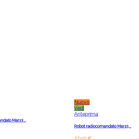
Nuovo
Vedi
Anteprima
ndato Mars3...
Robot radiocomandato Mars3...
37,90 €