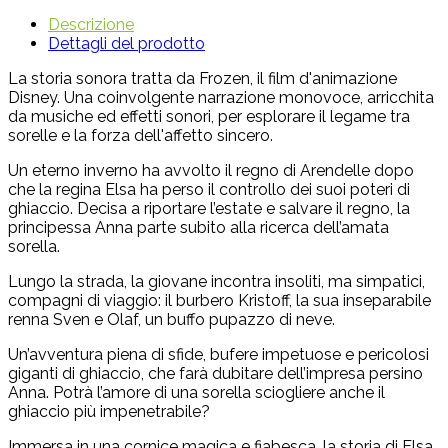
Descrizione
Dettagli del prodotto
La storia sonora tratta da Frozen, il film d'animazione
Disney. Una coinvolgente narrazione monovoce, arricchita
da musiche ed effetti sonori, per esplorare il legame tra
sorelle e la forza dell'affetto sincero.
Un eterno inverno ha avvolto il regno di Arendelle dopo
che la regina Elsa ha perso il controllo dei suoi poteri di
ghiaccio. Decisa a riportare l’estate e salvare il regno, la
principessa Anna parte subito alla ricerca dell’amata
sorella.
Lungo la strada, la giovane incontra insoliti, ma simpatici,
compagni di viaggio: il burbero Kristoff, la sua inseparabile
renna Sven e Olaf, un buffo pupazzo di neve.
Un’avventura piena di sfide, bufere impetuose e pericolosi
giganti di ghiaccio, che farà dubitare dell’impresa persino
Anna. Potrà l’amore di una sorella sciogliere anche il
ghiaccio più impenetrabile?
Immersa in una cornice magica e fiabesca, la storia di Elsa