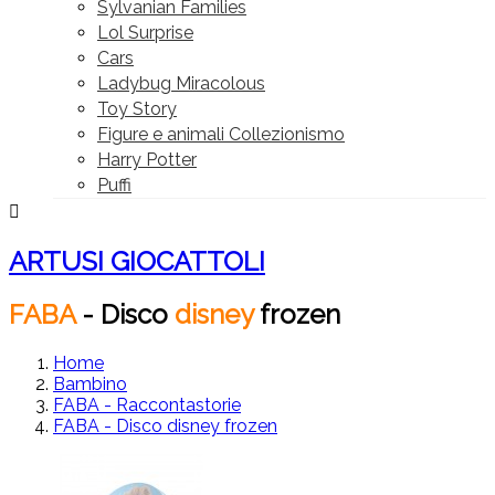
Sylvanian Families
Lol Surprise
Cars
Ladybug Miracolous
Toy Story
Figure e animali Collezionismo
Harry Potter
Puffi

ARTUSI GIOCATTOLI
FABA
-
Disco
disney
frozen
Home
Bambino
FABA - Raccontastorie
FABA - Disco disney frozen