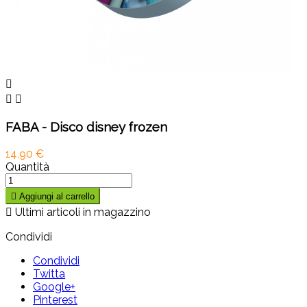



FABA - Disco disney frozen
14,90 €
Quantità

Aggiungi al carrello

Ultimi articoli in magazzino
Condividi
Condividi
Twitta
Google+
Pinterest