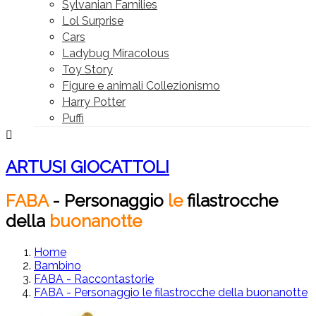
Sylvanian Families
Lol Surprise
Cars
Ladybug Miracolous
Toy Story
Figure e animali Collezionismo
Harry Potter
Puffi

ARTUSI GIOCATTOLI
FABA
-
Personaggio
le
filastrocche
della
buonanotte
Home
Bambino
FABA - Raccontastorie
FABA - Personaggio le filastrocche della buonanotte