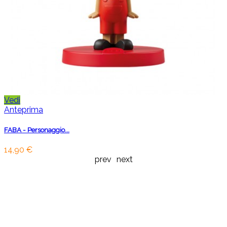
Vedi
Anteprima
FABA - Personaggio...
14,90 €
prev
next