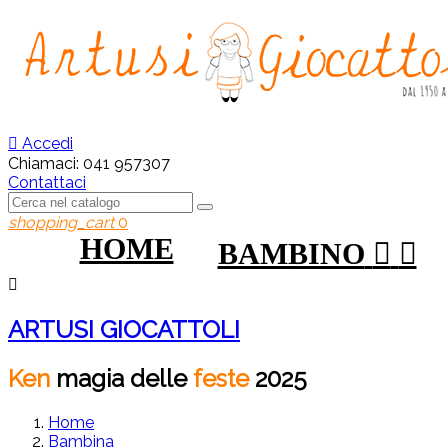

Accedi
Chiamaci:
041 957307
Contattaci
shopping_cart
0
HOME
BAMBINO



ARTUSI GIOCATTOLI
Ken
magia
delle
feste
2025
Home
Bambina