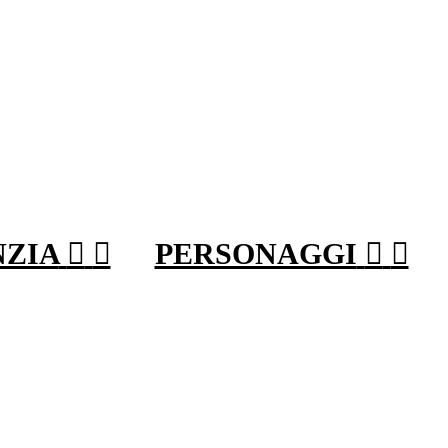
NZIA


PERSONAGGI

