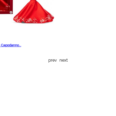
 Capodanno...
prev
next