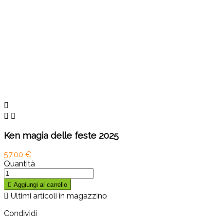



Ken magia delle feste 2025
57,00 €
Quantità

Aggiungi al carrello

Ultimi articoli in magazzino
Condividi