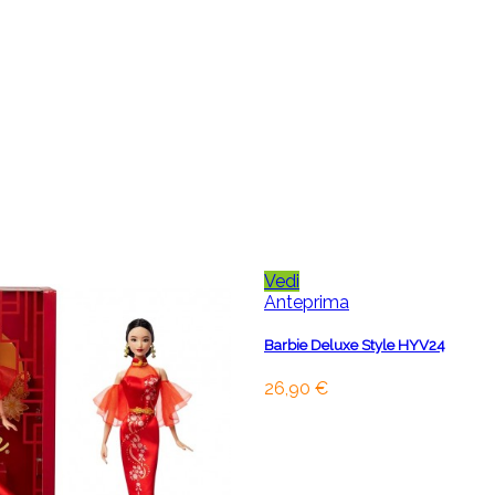
Vedi
Anteprima
Barbie Deluxe Style HYV24
26,90 €