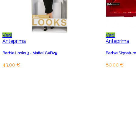
Vedi
Vedi
Anteprima
Anteprima
Barbie Looks 3 - Mattel GXB29
Barbie Signature
43,00 €
80,00 €