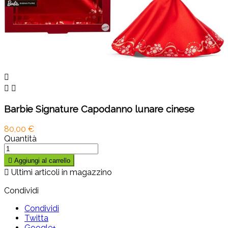



Barbie Signature Capodanno lunare cinese
80,00 €
Quantità

Aggiungi al carrello

Ultimi articoli in magazzino
Condividi
Condividi
Twitta
Google+