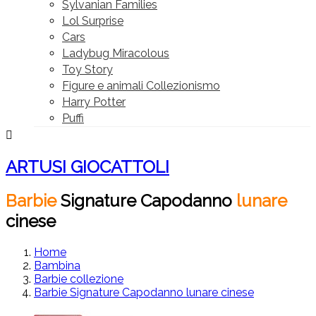
Sylvanian Families
Lol Surprise
Cars
Ladybug Miracolous
Toy Story
Figure e animali Collezionismo
Harry Potter
Puffi

ARTUSI GIOCATTOLI
Barbie
Signature
Capodanno
lunare
cinese
Home
Bambina
Barbie collezione
Barbie Signature Capodanno lunare cinese