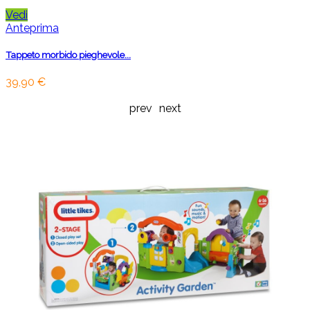
Vedi
Anteprima
Tappeto morbido pieghevole...
39,90 €
prev
next