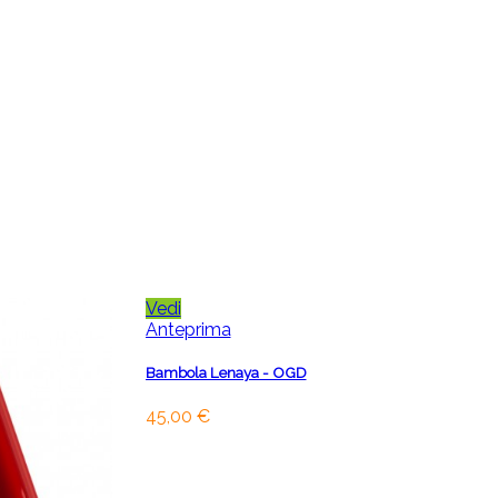
Vedi
Anteprima
Bambola Lenaya - OGD
45,00 €