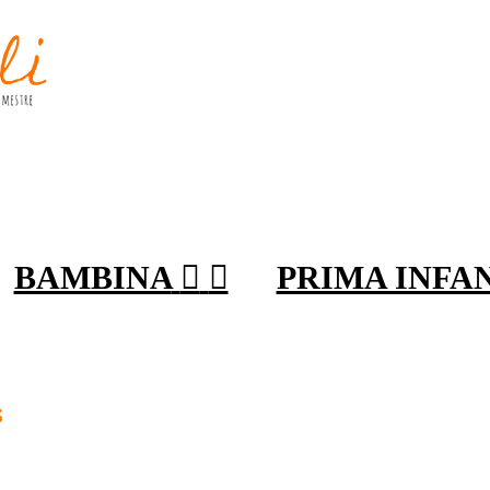
BAMBINA


PRIMA INFA
s