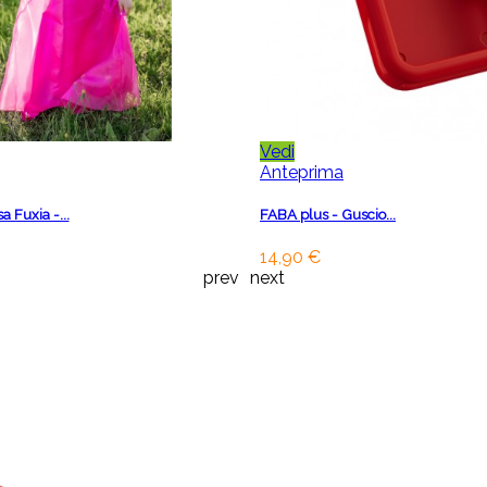
Vedi
Anteprima
a Fuxia -...
FABA plus - Guscio...
14,90 €
prev
next