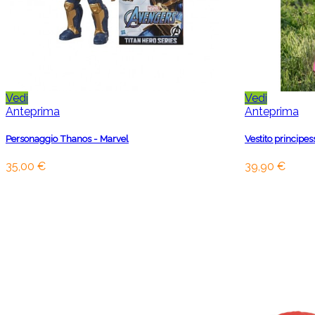
Vedi
Vedi
Anteprima
Anteprima
Personaggio Thanos - Marvel
Vestito principess
35,00 €
39,90 €