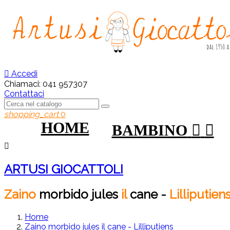

Accedi
Chiamaci:
041 957307
Contattaci
shopping_cart
0
HOME
BAMBINO



ARTUSI GIOCATTOLI
Zaino
morbido
jules
il
cane
-
Lilliputien
Home
Zaino morbido jules il cane - Lilliputiens