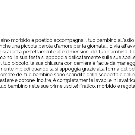
 zaino morbido e poetico accompagna il tuo bambino all'asilo n
e una piccola parola d'amore per la giornata... E via all'avven
e si adatta perfettamente alle dimensioni del tuo bambino. Le 
no, la sua testa si appoggia delicatamente sulle sue spalle.
 tuo piccolo, la sua chiusura con cerniera è facile da maneggi
lmente in piedi quando la si appoggia grazie alla forma del pel
 giornate del tuo bambino sono scandite dalla scoperta e dall'
estere e cotone. Inoltre, è completamente lavabile in lavatrice
il tuo bambino nelle sue prime uscite! Pratico, morbido e regola