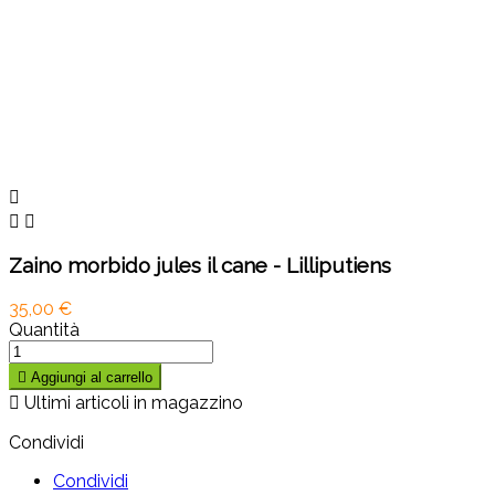



Zaino morbido jules il cane - Lilliputiens
35,00 €
Quantità

Aggiungi al carrello

Ultimi articoli in magazzino
Condividi
Condividi