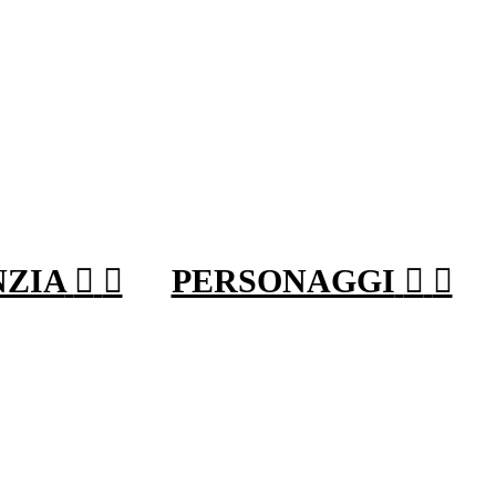
NZIA


PERSONAGGI

