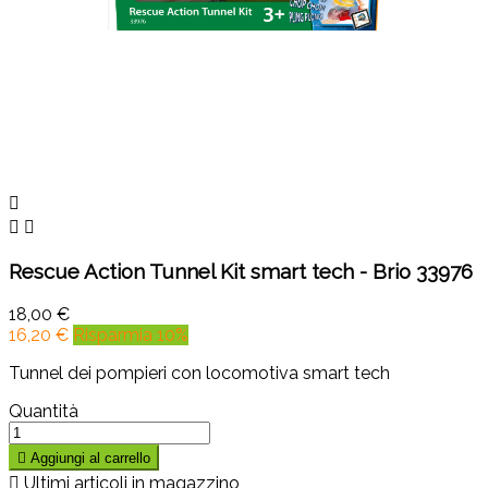



Rescue Action Tunnel Kit smart tech - Brio 33976
18,00 €
16,20 €
Risparmia 10%
Tunnel dei pompieri con locomotiva smart tech
Quantità

Aggiungi al carrello

Ultimi articoli in magazzino