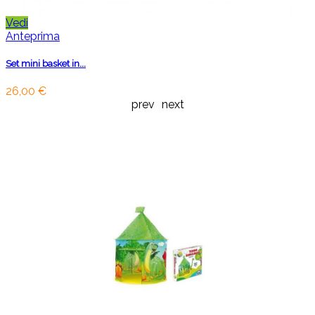
Vedi
Anteprima
Set mini basket in...
26,00 €
prev
next