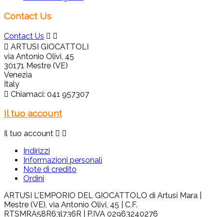
Contact Us
Contact Us



ARTUSI GIOCATTOLI
via Antonio Olivi, 45
30171 Mestre (VE)
Venezia
Italy

Chiamaci:
041 957307
Il tuo account
Il tuo account


Indirizzi
Informazioni personali
Note di credito
Ordini
ARTUSI L'EMPORIO DEL GIOCATTOLO di Artusi Mara |
Mestre (VE), via Antonio Olivi, 45 | C.F.
RTSMRA58R63l736R | P.IVA 02963240276