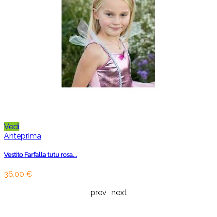
Vedi
Anteprima
Vestito Farfalla tutu rosa...
36,00 €
prev
next