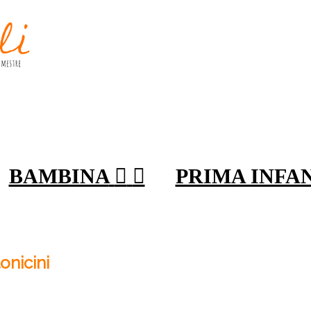
BAMBINA


PRIMA INFA
onicini