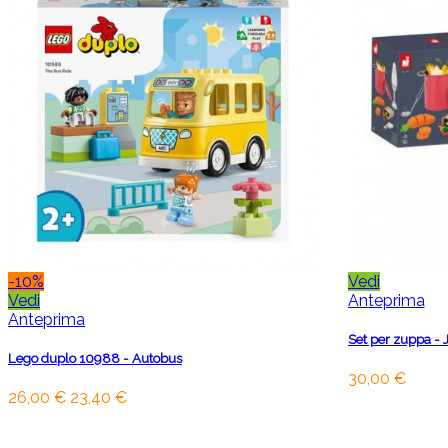
-10%
Vedi
Vedi
Anteprima
Anteprima
Set per zuppa - 
Lego duplo 10988 - Autobus
30,00 €
26,00 €
23,40 €