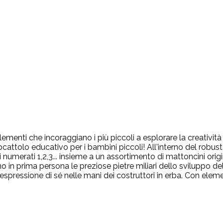
enti che incoraggiano i più piccoli a esplorare la creatività p
ocattolo educativo per i bambini piccoli! All'interno del robus
 numerati 1,2,3... insieme a un assortimento di mattoncini origi
o in prima persona le preziose pietre miliari dello sviluppo de
ressione di sé nelle mani dei costruttori in erba. Con elementi 