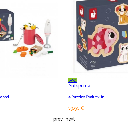
Vedi
Anteprima
Janod
4 Puzzles Evolutivi in...
19,90 €
prev
next