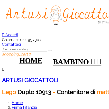

Accedi
Chiamaci:
041 957307
Contattaci
shopping_cart
0
HOME
BAMBINO



ARTUSI GIOCATTOLI
Lego
Duplo
10913
-
Contenitore
di
matt
Home
Prima Infanzia