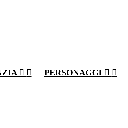
NZIA


PERSONAGGI

