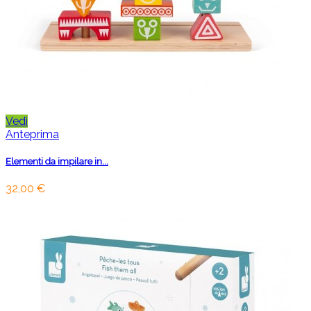
Vedi
Anteprima
Elementi da impilare in...
32,00 €