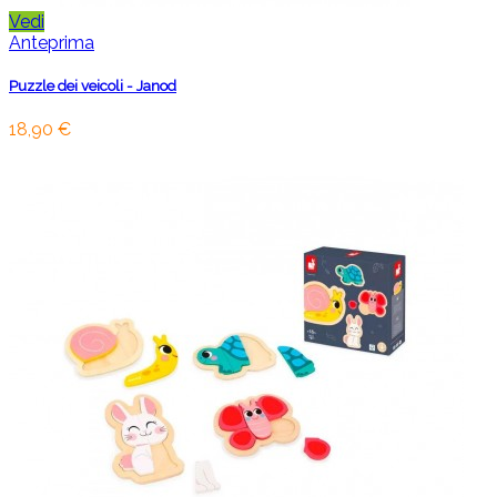
Vedi
Anteprima
Puzzle dei veicoli - Janod
18,90 €