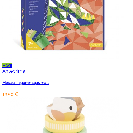
Vedi
Anteprima
Mosaici in gommapiuma...
13,50 €