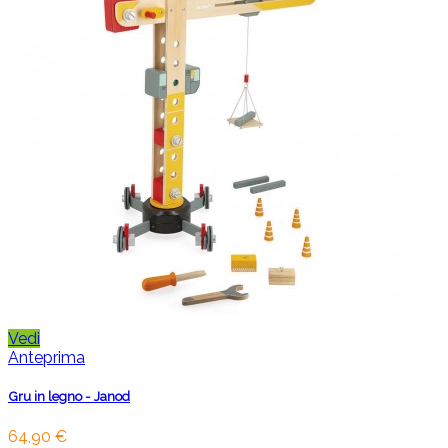
Vedi
Anteprima
Gru in legno - Janod
64,90 €