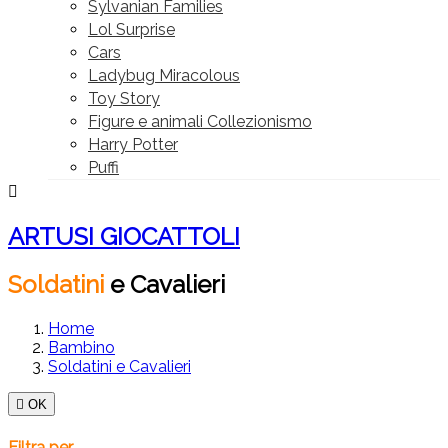
Sylvanian Families
Lol Surprise
Cars
Ladybug Miracolous
Toy Story
Figure e animali Collezionismo
Harry Potter
Puffi

ARTUSI GIOCATTOLI
Soldatini
e
Cavalieri
Home
Bambino
Soldatini e Cavalieri

OK
Filtra per