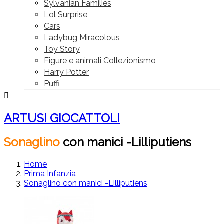
Sylvanian Families
Lol Surprise
Cars
Ladybug Miracolous
Toy Story
Figure e animali Collezionismo
Harry Potter
Puffi

ARTUSI GIOCATTOLI
Sonaglino
con
manici
-Lilliputiens
Home
Prima Infanzia
Sonaglino con manici -Lilliputiens