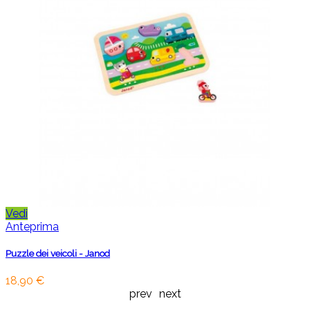
Vedi
Anteprima
Puzzle dei veicoli - Janod
18,90 €
prev
next