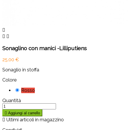



Sonaglino con manici -Lilliputiens
25,00 €
Sonaglio in stoffa
Colore
Rosso
Quantità

Aggiungi al carrello

Ultimi articoli in magazzino