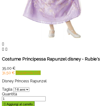



Costume Principessa Rapunzel disney - Rubie's
35,00 €
31,50 €
Risparmia 10%
Disney Princess Rapunzel
Taglia
Quantità

Aggiungi al carrello